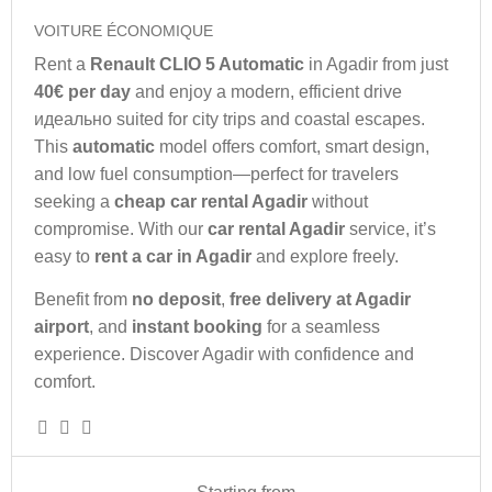
VOITURE ÉCONOMIQUE
Rent a
Renault CLIO 5 Automatic
in Agadir from just
40€ per day
and enjoy a modern, efficient drive
идеально suited for city trips and coastal escapes.
This
automatic
model offers comfort, smart design,
and low fuel consumption—perfect for travelers
seeking a
cheap car rental Agadir
without
compromise. With our
car rental Agadir
service, it’s
easy to
rent a car in Agadir
and explore freely.
Benefit from
no deposit
,
free delivery at Agadir
airport
, and
instant booking
for a seamless
experience. Discover Agadir with confidence and
comfort.