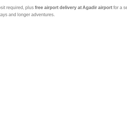
sit required, plus
free airport delivery at Agadir airport
for a s
stays and longer adventures.