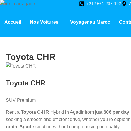
+212 661-237-192
A
Accueil
Nos Voitures
Voyager au Maroc
Cont
Toyota CHR
Toyota CHR
SUV Premium
Rent a
Toyota C-HR
Hybrid in Agadir from just
60€ per day
seeking a smooth and efficient drive, whether you're explorin
rental Agadir
solution without compromising on quality.