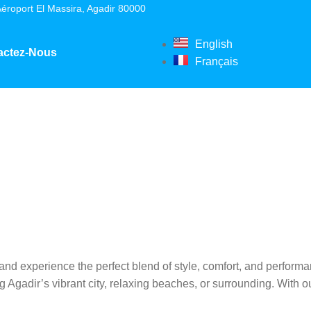
éroport El Massira, Agadir 80000
English
actez-Nous
Français
and experience the perfect blend of style, comfort, and performa
g Agadir’s vibrant city, relaxing beaches, or surrounding. With 