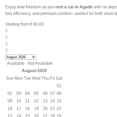
Enjoy total freedom as you
rent a car in Agadir
with no depo
fuel efficiency, and premium comfort—perfect for both short 
Starting from
€
60.00
Available
Not Available
August 2026
Sun
Mon
Tue
Wed
Thu
Fri
Sat
01
02
03
04
05
06
07
08
09
10
11
12
13
14
15
16
17
18
19
20
21
22
23
24
25
26
27
28
29