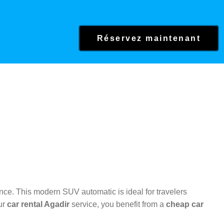
Réservez maintenant
nce. This modern SUV automatic is ideal for travelers
our
car rental Agadir
service, you benefit from a
cheap car