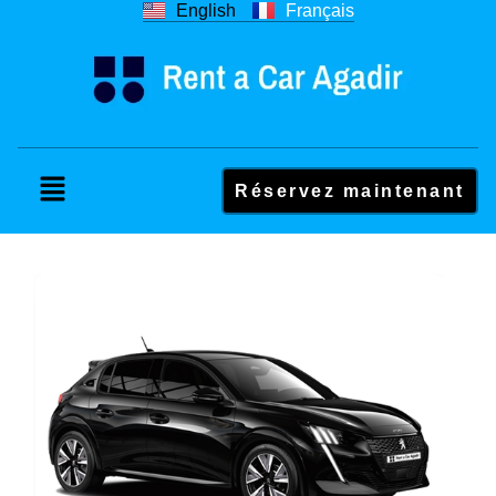
English
Français
Réservez maintenant
Peugeot 208 BVM Noir