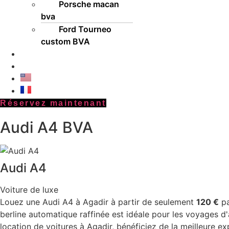
Porsche macan
bva
Ford Tourneo
custom BVA
Voyager au Maroc
Contactez-Nous
English
Français
Réservez maintenant
Audi A4 BVA
Audi A4
Voiture de luxe
Louez une Audi A4 à Agadir à partir de seulement
120 €
pa
berline automatique raffinée est idéale pour les voyages d
location de voitures à Agadir, bénéficiez de la meilleure ex