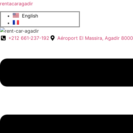
rentacaragadir
English
Français
+212 661-237-192
Aéroport El Massira, Agadir 800
Menu