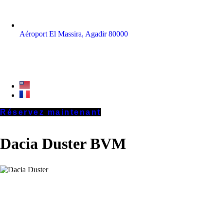
Aéroport El Massira, Agadir 80000
Accueil
Nos Voitures
Voyager au Maroc
Contacte
English
Français
Réservez maintenant
Dacia Duster BVM