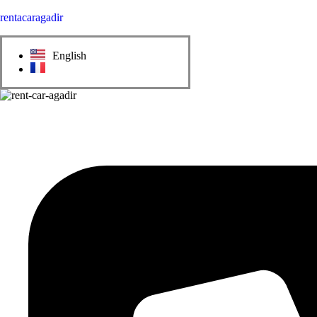
rentacaragadir
English
Français