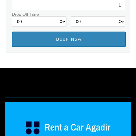
Drop Off Time
: