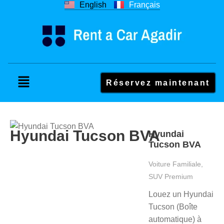
English
Français
Réservez maintenant
Hyundai Tucson BVA
Hyundai
Tucson BVA
Voiture Familiale,
SUV Premium
Louez un Hyundai
Tucson (Boîte
automatique) à