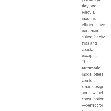
day
and
enjoy a
modern,
efficient drive
идеально
suited for city
trips and
coastal
escapes.
This
automatic
model offers
comfort,
smart design,
and low fuel
consumption
—perfect for