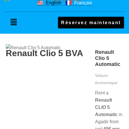
English
Français
Réservez maintenant
Renault Clio 5 BVA
Renault
Clio 5
Automatic
Voiture
économique
Rent a
Renault
CLIO 5
Automatic
in
Agadir from
just
40€ per