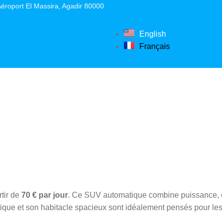
éroport El Massira, Agadir 80000
English
Français
tir de
70 € par jour
. Ce SUV automatique combine puissance, élé
matique et son habitacle spacieux sont idéalement pensés pour l