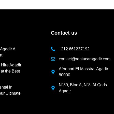
Contact us
 Agadir Al
+212 661237192
rt
contact@rentacaragadir.com
 Hire Agadir
Aéroport El Massira, Agadir
 at the Best
80000
N°39, Bloc A, N°8, Al Qods
ntal in
Agadir
ur Ultimate
m