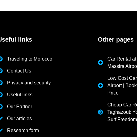
Useful links
Other pages
Traveling to Morocco
Car Rental at
Massira Airpo
Contact Us
Low Cost Car
Privacy and security
Airport | Book
Price
Useful links
Cheap Car Re
Our Partner
Taghazout: Yo
Our articles
Surf Freedo
Research form